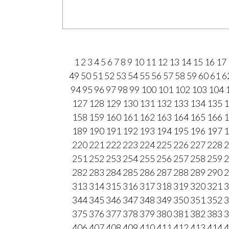
1
2
3
4
5
6
7
8
9
10
11
12
13
14
15
16
17
49
50
51
52
53
54
55
56
57
58
59
60
61
6
94
95
96
97
98
99
100
101
102
103
104
127
128
129
130
131
132
133
134
135
1
158
159
160
161
162
163
164
165
166
1
189
190
191
192
193
194
195
196
197
1
220
221
222
223
224
225
226
227
228
2
251
252
253
254
255
256
257
258
259
2
282
283
284
285
286
287
288
289
290
2
313
314
315
316
317
318
319
320
321
3
344
345
346
347
348
349
350
351
352
3
375
376
377
378
379
380
381
382
383
3
406
407
408
409
410
411
412
413
414
4