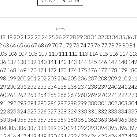
(12963)
18
19
20
21
22
23
24
25
26
27
28
29
30
31
32
33
34
35
36
3
2
63
64
65
66
67
68
69
70
71
72
73
74
75
76
77
78
79
80
81
105
106
107
108
109
110
111
112
113
114
115
116
117
11
36
137
138
139
140
141
142
143
144
145
146
147
148
14
67
168
169
170
171
172
173
174
175
176
177
178
179
18
98
199
200
201
202
203
204
205
206
207
208
209
210
21
29
230
231
232
233
234
235
236
237
238
239
240
241
24
60
261
262
263
264
265
266
267
268
269
270
271
272
27
91
292
293
294
295
296
297
298
299
300
301
302
303
30
22
323
324
325
326
327
328
329
330
331
332
333
334
33
53
354
355
356
357
358
359
360
361
362
363
364
365
36
84
385
386
387
388
389
390
391
392
393
394
395
396
39
15
416
417
418
419
420
421
422
423
424
425
426
427
42