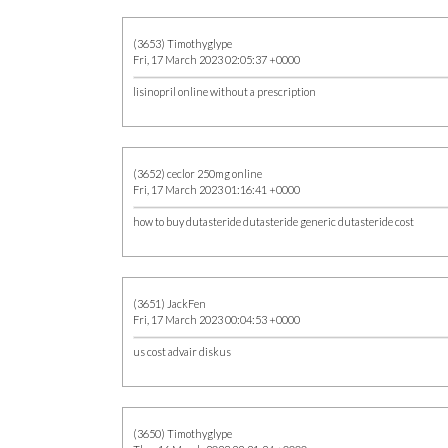
(3653) Timothyglype
Fri, 17 March 2023 02:05:37 +0000
lisinopril online without a prescription
(3652) ceclor 250mg online
Fri, 17 March 2023 01:16:41 +0000
how to buy dutasteride dutasteride generic dutasteride cost
(3651) JackFen
Fri, 17 March 2023 00:04:53 +0000
us cost advair diskus
(3650) Timothyglype