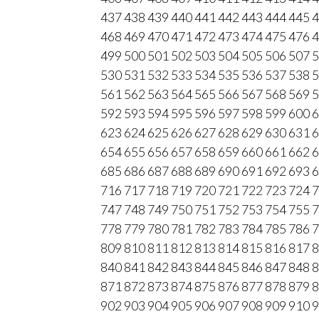
437
438
439
440
441
442
443
444
445
4
468
469
470
471
472
473
474
475
476
4
499
500
501
502
503
504
505
506
507
5
530
531
532
533
534
535
536
537
538
5
561
562
563
564
565
566
567
568
569
5
592
593
594
595
596
597
598
599
600
6
623
624
625
626
627
628
629
630
631
6
654
655
656
657
658
659
660
661
662
6
685
686
687
688
689
690
691
692
693
6
716
717
718
719
720
721
722
723
724
7
747
748
749
750
751
752
753
754
755
7
778
779
780
781
782
783
784
785
786
7
809
810
811
812
813
814
815
816
817
8
840
841
842
843
844
845
846
847
848
8
871
872
873
874
875
876
877
878
879
8
902
903
904
905
906
907
908
909
910
9