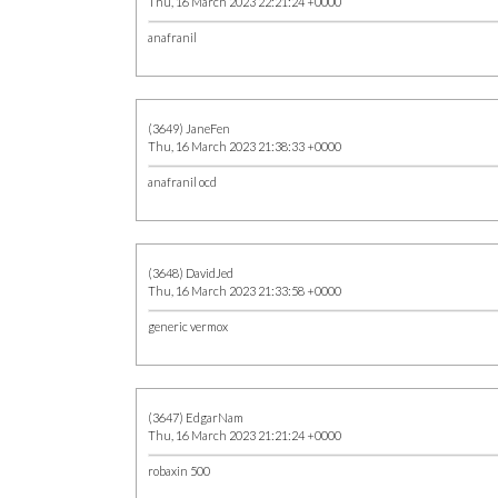
Thu, 16 March 2023 22:21:24 +0000
anafranil
(3649) JaneFen
Thu, 16 March 2023 21:38:33 +0000
anafranil ocd
(3648) DavidJed
Thu, 16 March 2023 21:33:58 +0000
generic vermox
(3647) EdgarNam
Thu, 16 March 2023 21:21:24 +0000
robaxin 500