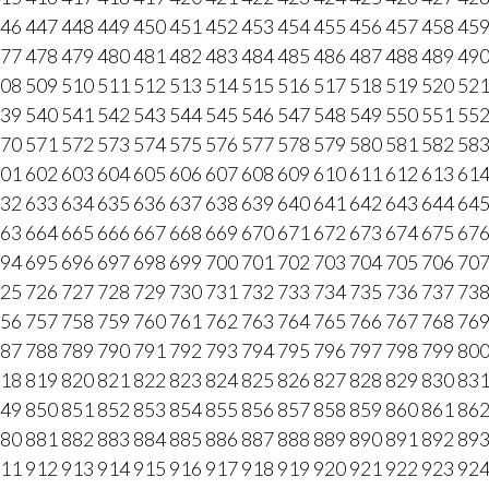
46
447
448
449
450
451
452
453
454
455
456
457
458
45
77
478
479
480
481
482
483
484
485
486
487
488
489
49
08
509
510
511
512
513
514
515
516
517
518
519
520
52
39
540
541
542
543
544
545
546
547
548
549
550
551
55
70
571
572
573
574
575
576
577
578
579
580
581
582
58
01
602
603
604
605
606
607
608
609
610
611
612
613
61
32
633
634
635
636
637
638
639
640
641
642
643
644
64
63
664
665
666
667
668
669
670
671
672
673
674
675
67
94
695
696
697
698
699
700
701
702
703
704
705
706
70
25
726
727
728
729
730
731
732
733
734
735
736
737
73
56
757
758
759
760
761
762
763
764
765
766
767
768
76
87
788
789
790
791
792
793
794
795
796
797
798
799
80
18
819
820
821
822
823
824
825
826
827
828
829
830
83
49
850
851
852
853
854
855
856
857
858
859
860
861
86
80
881
882
883
884
885
886
887
888
889
890
891
892
89
11
912
913
914
915
916
917
918
919
920
921
922
923
92