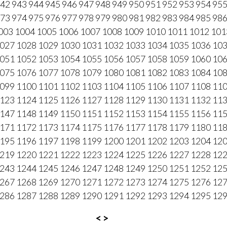
42
943
944
945
946
947
948
949
950
951
952
953
954
95
73
974
975
976
977
978
979
980
981
982
983
984
985
98
003
1004
1005
1006
1007
1008
1009
1010
1011
1012
101
027
1028
1029
1030
1031
1032
1033
1034
1035
1036
10
051
1052
1053
1054
1055
1056
1057
1058
1059
1060
10
075
1076
1077
1078
1079
1080
1081
1082
1083
1084
10
099
1100
1101
1102
1103
1104
1105
1106
1107
1108
11
123
1124
1125
1126
1127
1128
1129
1130
1131
1132
11
147
1148
1149
1150
1151
1152
1153
1154
1155
1156
11
171
1172
1173
1174
1175
1176
1177
1178
1179
1180
11
195
1196
1197
1198
1199
1200
1201
1202
1203
1204
12
219
1220
1221
1222
1223
1224
1225
1226
1227
1228
12
243
1244
1245
1246
1247
1248
1249
1250
1251
1252
12
267
1268
1269
1270
1271
1272
1273
1274
1275
1276
12
286
1287
1288
1289
1290
1291
1292
1293
1294
1295
12
<
>