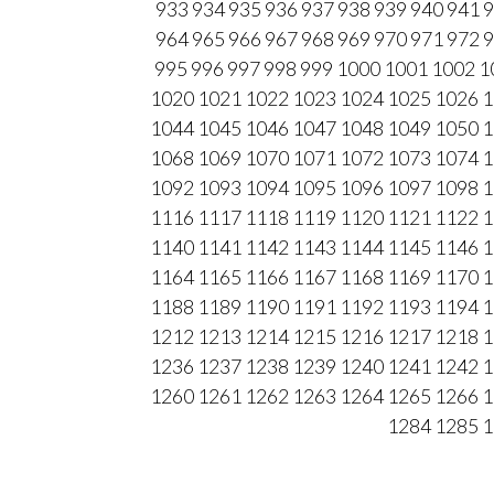
933
934
935
936
937
938
939
940
941
9
964
965
966
967
968
969
970
971
972
9
995
996
997
998
999
1000
1001
1002
1
1020
1021
1022
1023
1024
1025
1026
1
1044
1045
1046
1047
1048
1049
1050
1
1068
1069
1070
1071
1072
1073
1074
1
1092
1093
1094
1095
1096
1097
1098
1
1116
1117
1118
1119
1120
1121
1122
1
1140
1141
1142
1143
1144
1145
1146
1
1164
1165
1166
1167
1168
1169
1170
1
1188
1189
1190
1191
1192
1193
1194
1
1212
1213
1214
1215
1216
1217
1218
1
1236
1237
1238
1239
1240
1241
1242
1
1260
1261
1262
1263
1264
1265
1266
1
1284
1285
1